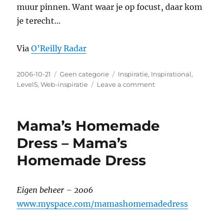
muur pinnen. Want waar je op focust, daar kom
je terecht…
Via
O’Reilly Radar
Posted
2006-10-21
Categories
Geen categorie
Tags
Inspiratie
,
Inspirational
,
on
Level5
,
Web-inspiratie
Leave a comment
on
You
can
only
Mama’s Homemade
avoid
competition
Dress – Mama’s
by
Homemade Dress
avoiding
good
ideas.
Eigen beheer – 2006
www.myspace.com/mamashomemadedress