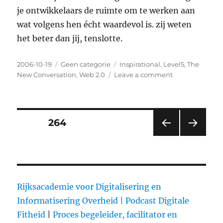
je ontwikkelaars de ruimte om te werken aan
wat volgens hen écht waardevol is. zij weten
het beter dan jij, tenslotte.
Posted
2006-10-19
Categories
Geen categorie
Tags
Inspirational
,
Level5
,
The
on
New Conversation
,
Web 2.0
Leave a comment
on
Hoe
het
werkt
bij
Posts
PAGE
264
Google…
PRE
NEXT
pagination
VIOU
PAG
S
E
PAG
E
Rijksacademie voor Digitalisering en
Informatisering Overheid |
Podcast Digitale
Fitheid
|
Proces begeleider, facilitator en