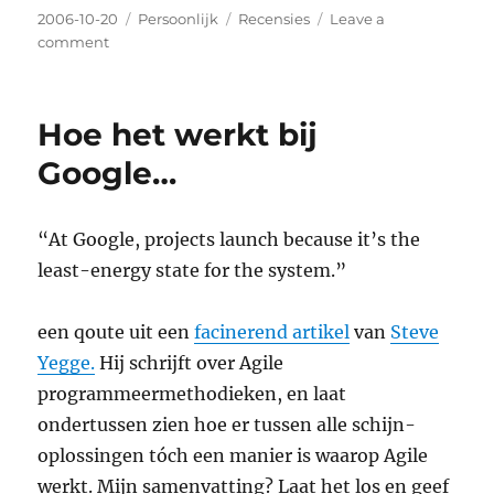
Posted
2006-10-20
Categories
Persoonlijk
Tags
Recensies
Leave a
on
comment
on
Mama’s
Homemade
Dress
Hoe het werkt bij
–
Mama’s
Google…
Homemade
Dress
“At Google, projects launch because it’s the
least-energy state for the system.”
een qoute uit een
facinerend artikel
van
Steve
Yegge.
Hij schrijft over Agile
programmeermethodieken, en laat
ondertussen zien hoe er tussen alle schijn-
oplossingen tóch een manier is waarop Agile
werkt. Mijn samenvatting? Laat het los en geef