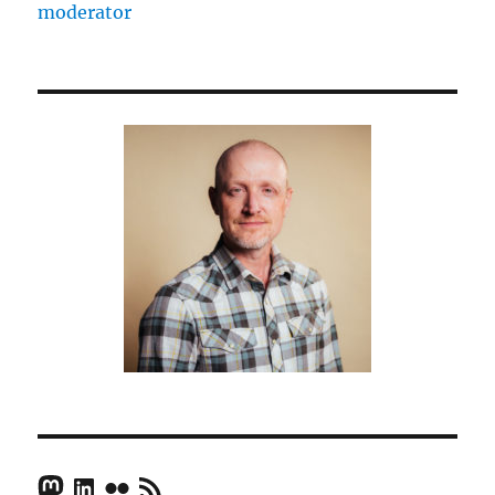
moderator
Mastodon
LinkedIn
Flickr
RSS Feed