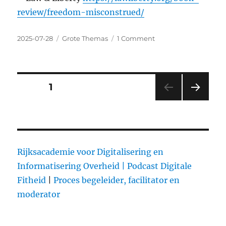
review/freedom-misconstrued/
Posted
2025-07-28
Categories
Grote Themas
1 Comment
on
on
Over
vrijheid:
wat
is
Posts
PAGE
1
het
eigenlijk?
NEXT
pagination
PAG
E
Rijksacademie voor Digitalisering en
Informatisering Overheid |
Podcast Digitale
Fitheid
|
Proces begeleider, facilitator en
moderator