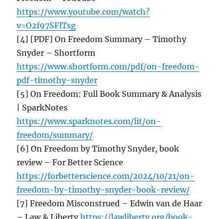
https://www.youtube.com/watch?
v=O2f97SFlTsg
[4] [PDF] On Freedom Summary – Timothy
Snyder – Shortform
https://www.shortform.com/pdf/on-freedom-
pdf-timothy-snyder
[5] On Freedom: Full Book Summary & Analysis
| SparkNotes
https://www.sparknotes.com/lit/on-
freedom/summary/
[6] On Freedom by Timothy Snyder, book
review – For Better Science
https://forbetterscience.com/2024/10/21/on-
freedom-by-timothy-snyder-book-review/
[7] Freedom Misconstrued – Edwin van de Haar
– Law & Liberty
https://lawliberty.org/book-