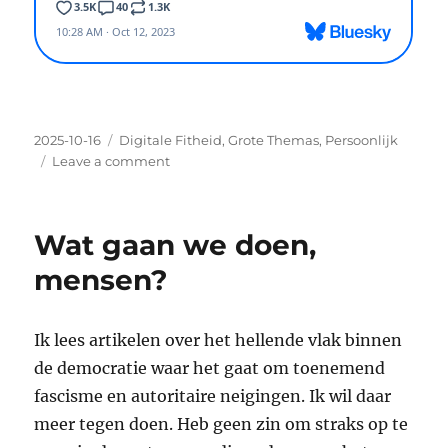
Posted
2025-10-16
Categories
Digitale Fitheid
,
Grote Themas
,
Persoonlijk
on
Leave a comment
on
Wat
gaan
we
Wat gaan we doen,
doen?
stemmen!
mensen?
En
het
liefst
Ik lees artikelen over het hellende vlak binnen
links
de democratie waar het gaat om toenemend
met
kennis
fascisme en autoritaire neigingen. Ik wil daar
van
meer tegen doen. Heb geen zin om straks op te
digitalisering