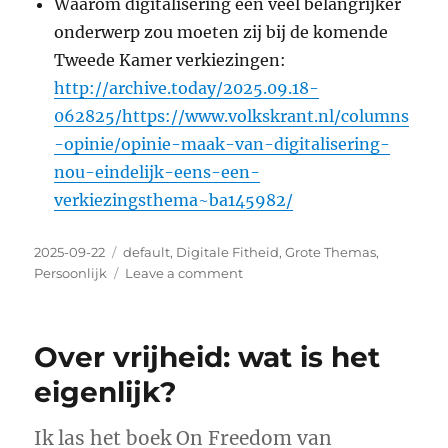
Waarom digitalisering een veel belangrijker
onderwerp zou moeten zij bij de komende
Tweede Kamer verkiezingen:
http://archive.today/2025.09.18-
062825/https://www.volkskrant.nl/columns
-opinie/opinie-maak-van-digitalisering-
nou-eindelijk-eens-een-
verkiezingsthema~ba145982/
Posted
2025-09-22
Categories
default
,
Digitale Fitheid
,
Grote Themas
,
on
Persoonlijk
Leave a comment
on
Wat
gaan
we
Over vrijheid: wat is het
doen,
mensen?
eigenlijk?
Ik las het boek On Freedom van