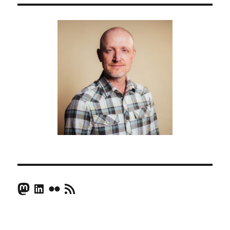
Mastodon
LinkedIn
Flickr
RSS Feed