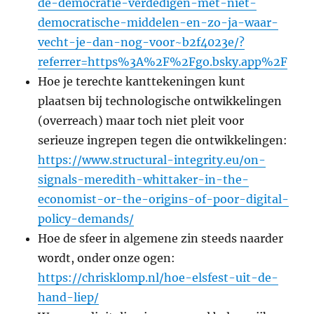
de-democratie-verdedigen-met-niet-
democratische-middelen-en-zo-ja-waar-
vecht-je-dan-nog-voor~b2f4023e/?
referrer=https%3A%2F%2Fgo.bsky.app%2F
Hoe je terechte kanttekeningen kunt
plaatsen bij technologische ontwikkelingen
(overreach) maar toch niet pleit voor
serieuze ingrepen tegen die ontwikkelingen:
https://www.structural-integrity.eu/on-
signals-meredith-whittaker-in-the-
economist-or-the-origins-of-poor-digital-
policy-demands/
Hoe de sfeer in algemene zin steeds naarder
wordt, onder onze ogen:
https://chrisklomp.nl/hoe-elsfest-uit-de-
hand-liep/