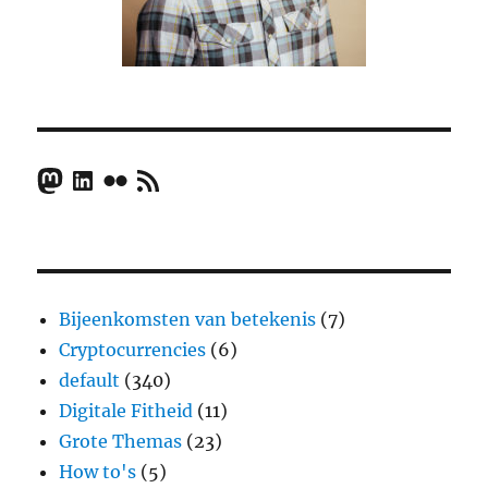
Mastodon
LinkedIn
Flickr
RSS Feed
Bijeenkomsten van betekenis
(7)
Cryptocurrencies
(6)
default
(340)
Digitale Fitheid
(11)
Grote Themas
(23)
How to's
(5)