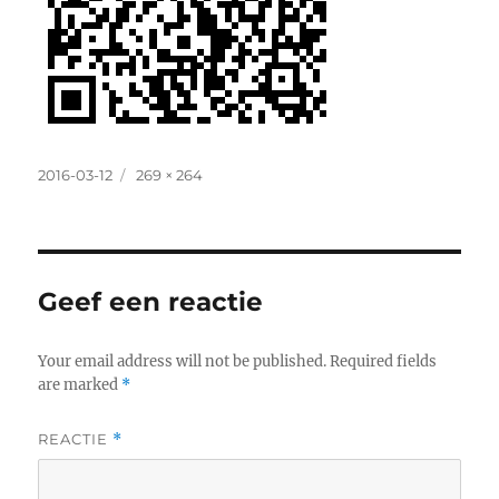
Posted
2016-03-12
Full
269 × 264
on
size
Geef een reactie
Your email address will not be published.
Required fields
are marked
*
REACTIE
*