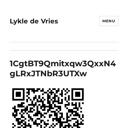
Lykle de Vries
MENU
1CgtBT9Qmitxqw3QxxN4
gLRxJTNbR3UTXw