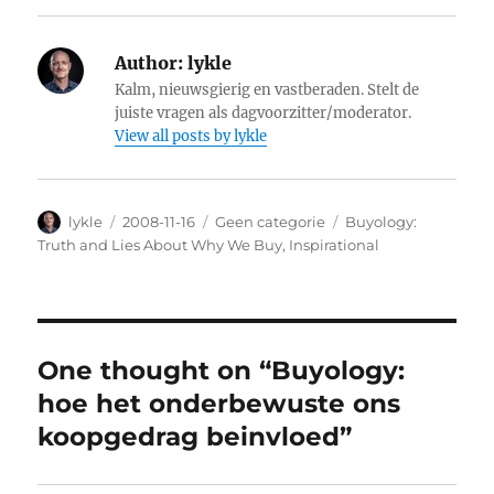
Author:
lykle
Kalm, nieuwsgierig en vastberaden. Stelt de
juiste vragen als dagvoorzitter/moderator.
View all posts by lykle
Author
lykle
Posted
2008-11-16
Categories
Geen categorie
Tags
Buyology:
on
Truth and Lies About Why We Buy
,
Inspirational
One thought on “Buyology:
hoe het onderbewuste ons
koopgedrag beinvloed”