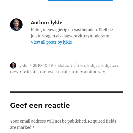
Author:
lykle
Kalm, nieuwsgierig en vastberaden. Stelt de
juiste vragen als dagvoorzitter/moderator.
View all posts by lykle
Author
lykle
Posted
2010-10-19
Categories
default
Tags
3fm
,
hitlijst
,
hitlijsten
,
on
newmusiclabs
,
nieuwe
,
sociale
,
tribemonitor
,
van
Geef een reactie
Your email address will not be published.
Required fields
are marked
*