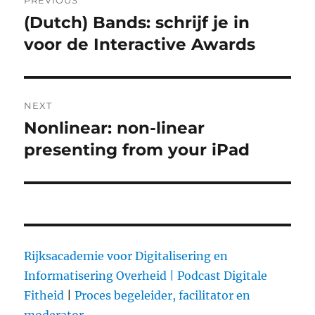
PREVIOUS
navigation
(Dutch) Bands: schrijf je in
Previous
voor de Interactive Awards
post:
NEXT
Nonlinear: non-linear
Next
presenting from your iPad
post:
Rijksacademie voor Digitalisering en
Informatisering Overheid |
Podcast Digitale
Fitheid
|
Proces begeleider, facilitator en