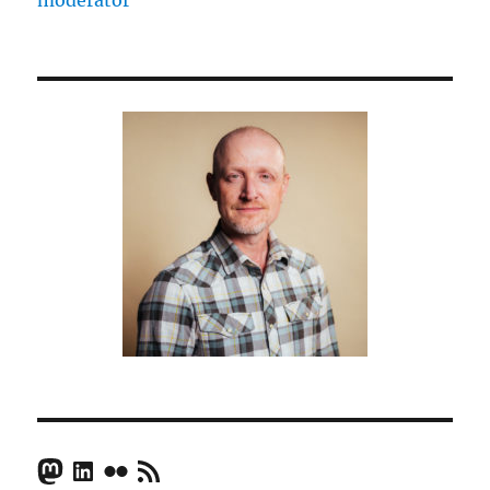
moderator
Mastodon
LinkedIn
Flickr
RSS Feed