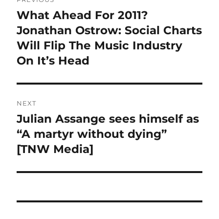
navigation
What Ahead For 2011?
Previous
Jonathan Ostrow: Social Charts
post:
Will Flip The Music Industry
On It’s Head
NEXT
Julian Assange sees himself as
Next
“A martyr without dying”
post:
[TNW Media]