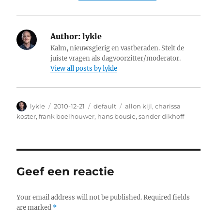
Author:
lykle
Kalm, nieuwsgierig en vastberaden. Stelt de
juiste vragen als dagvoorzitter/moderator.
View all posts by lykle
Author
lykle
Posted
2010-12-21
Categories
default
Tags
allon kijl
,
charissa
on
koster
,
frank boelhouwer
,
hans bousie
,
sander dikhoff
Geef een reactie
Your email address will not be published.
Required fields
are marked
*