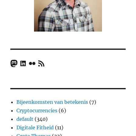
Mastodon
LinkedIn
Flickr
RSS Feed
Bijeenkomsten van betekenis
(7)
Cryptocurrencies
(6)
default
(340)
Digitale Fitheid
(11)