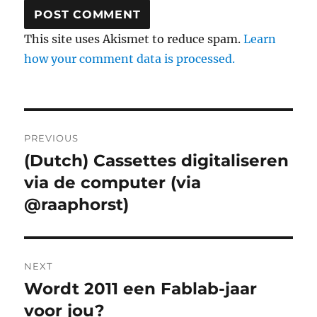
This site uses Akismet to reduce spam.
Learn
how your comment data is processed.
Post
PREVIOUS
navigation
(Dutch) Cassettes digitaliseren
Previous
via de computer (via
post:
@raaphorst)
NEXT
Wordt 2011 een Fablab-jaar
Next
voor jou?
post: