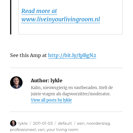
Read more at
www.liveinyourlivingroom.nl
See this Amp at
http://bit.ly/fpBgN2
Author:
lykle
Kalm, nieuwsgierig en vastberaden. Stelt de
juiste vragen als dagvoorzitter/moderator.
View all posts by lykle
Author
lykle
Posted
2011-01-03
Categories
default
Tags
een
,
noorderslag
,
on
professioneel
,
van
,
your living room