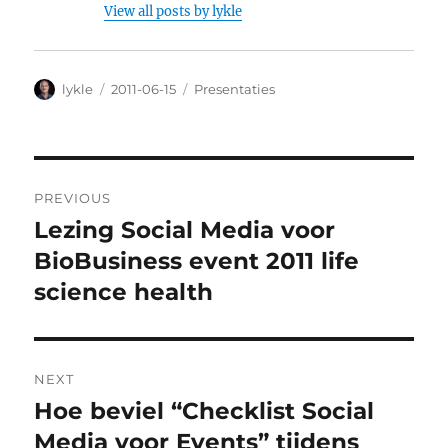
View all posts by lykle
Author
lykle
Posted
2011-06-15
Categories
Presentaties
on
Post
PREVIOUS
navigation
Lezing Social Media voor
Previous
BioBusiness event 2011 life
post:
science health
NEXT
Hoe beviel “Checklist Social
Next
Media voor Events” tijdens
post: