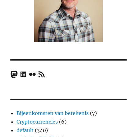
Mastodon
LinkedIn
Flickr
RSS Feed
Bijeenkomsten van betekenis
(7)
Cryptocurrencies
(6)
default
(340)