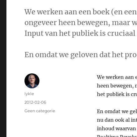
We werken aan een boek (en een
ongeveer heen bewegen, maar we
Input van het publiek is cruciaal
En omdat we geloven dat het pro
We werken aan e
heen bewegen, m
Author
lykle
het publiek is c
Posted
2012-02-06
on
Categories
Geen categorie
En omdat we gelo
nu dan ook al i
inhoud waarvan 