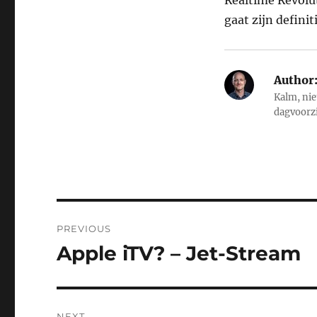
Realtime Revolut
gaat zijn defin
Author
Kalm, nie
dagvoorz
Post
PREVIOUS
navigation
Apple iTV? – Jet-Stream
Previous
post:
NEXT