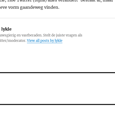
ie; Hoe Twitter (bijna) alles verandert’ bestaat al, maar
itieve vorm gaandeweg vinden.
:
lykle
uwsgierig en vastberaden. Stelt de juiste vragen als
itter/moderator.
View all posts by lykle