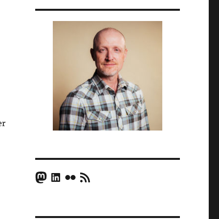
er
Mastodon
LinkedIn
Flickr
RSS Feed