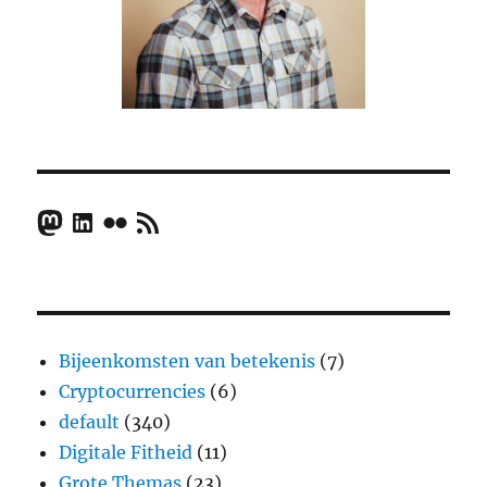
Mastodon
LinkedIn
Flickr
RSS Feed
Bijeenkomsten van betekenis
(7)
Cryptocurrencies
(6)
default
(340)
Digitale Fitheid
(11)
Grote Themas
(23)