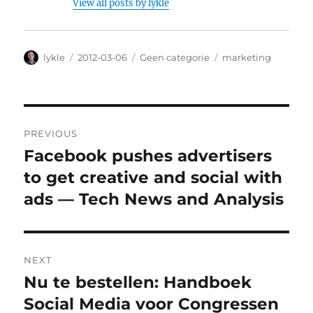
View all posts by lykle
Author
lykle
Posted
2012-03-06
Categories
Geen categorie
Tags
marketing
on
Post
PREVIOUS
navigation
Facebook pushes advertisers
Previous
to get creative and social with
post:
ads — Tech News and Analysis
NEXT
Nu te bestellen: Handboek
Next
Social Media voor Congressen
post: