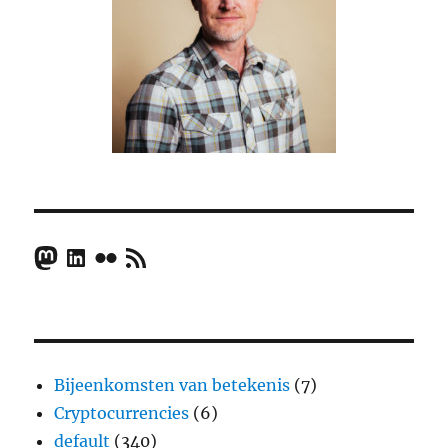
Mastodon
LinkedIn
Flickr
RSS Feed
Bijeenkomsten van betekenis
(7)
Cryptocurrencies
(6)
default
(340)