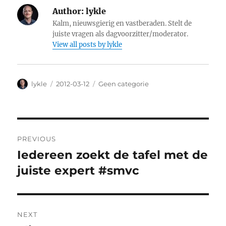
Author:
lykle
Kalm, nieuwsgierig en vastberaden. Stelt de
juiste vragen als dagvoorzitter/moderator.
View all posts by lykle
Author
lykle
Posted
2012-03-12
Categories
Geen categorie
on
Post
PREVIOUS
navigation
Iedereen zoekt de tafel met de
Previous
juiste expert #smvc
post:
NEXT