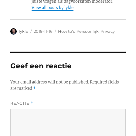
juiste vragen als dagvoorzitter/moderator.
View all posts by lykle
Author
lykle
Posted
2019-11-16
Categories
How to's
,
Persoonlijk
,
Privacy
on
Geef een reactie
Your email address will not be published.
Required fields
are marked
*
REACTIE
*