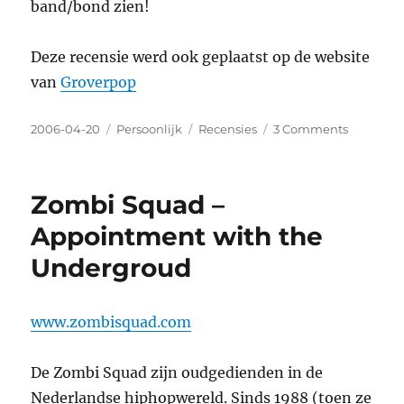
band/bond zien!
Deze recensie werd ook geplaatst op de website
van
Groverpop
Posted
2006-04-20
Categories
Persoonlijk
Tags
Recensies
3 Comments
on
on
Bond
tegen
Harries
Zombi Squad –
–
Zonder
Appointment with the
Titel
Undergroud
www.zombisquad.com
De Zombi Squad zijn oudgedienden in de
Nederlandse hiphopwereld. Sinds 1988 (toen ze