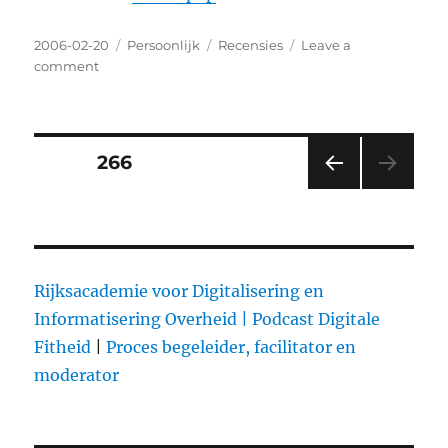
Posted
2006-02-20
Categories
Persoonlijk
Tags
Recensies
Leave a
on
comment
on
Zombi
Squad
–
Appointment
Posts
PAGE
266
with
the
PRE
pagination
Undergroud
VIOU
S
PAG
E
Rijksacademie voor Digitalisering en
Informatisering Overheid |
Podcast Digitale
Fitheid
|
Proces begeleider, facilitator en
moderator