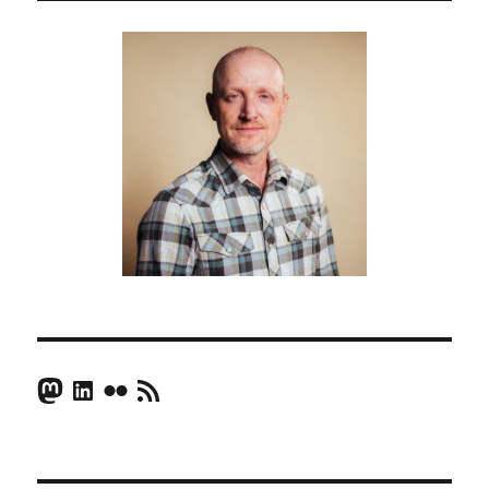
Mastodon
LinkedIn
Flickr
RSS Feed