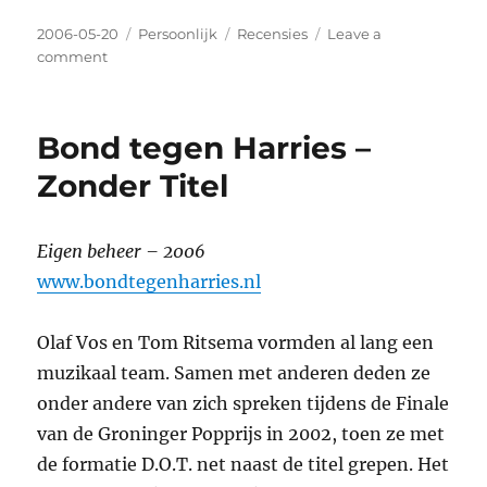
Posted
2006-05-20
Categories
Persoonlijk
Tags
Recensies
Leave a
on
comment
on
My
Wonderworld
–
Bond tegen Harries –
Bufu
Sanna
Zonder Titel
Eigen beheer – 2006
www.bondtegenharries.nl
Olaf Vos en Tom Ritsema vormden al lang een
muzikaal team. Samen met anderen deden ze
onder andere van zich spreken tijdens de Finale
van de Groninger Popprijs in 2002, toen ze met
de formatie D.O.T. net naast de titel grepen. Het