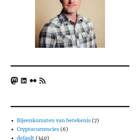
Mastodon
LinkedIn
Flickr
RSS Feed
Bijeenkomsten van betekenis
(7)
Cryptocurrencies
(6)
default
(340)