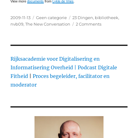
View more
documents
from
Lykle de Vries
.
Posted
2009-11-13
Categories
Geen categorie
Tags
23 Dingen
,
bibliotheek
,
on
nvb09
,
The New Conversation
2 Comments
on
(Dutch)
Visie
op
Digitale
Dienstverlening
Rijksacademie voor Digitalisering en
voor
Informatisering Overheid |
Podcast Digitale
Bibliotheken
Fitheid
|
Proces begeleider, facilitator en
moderator