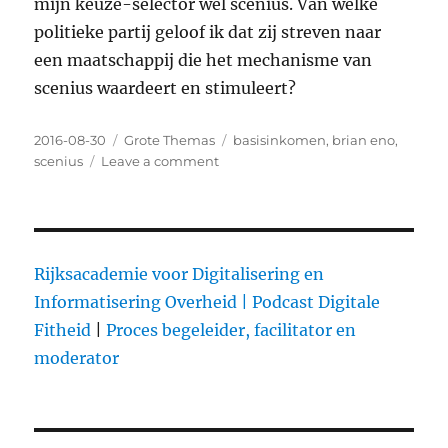
mijn keuze-selector wel scenius. Van welke
politieke partij geloof ik dat zij streven naar
een maatschappij die het mechanisme van
scenius waardeert en stimuleert?
Posted
2016-08-30
Categories
Grote Themas
Tags
basisinkomen
,
brian eno
,
on
scenius
Leave a comment
on
(Stemadvies):
Een
maatschappij
die
waardecreatie
Rijksacademie voor Digitalisering en
serieus
Informatisering Overheid |
Podcast Digitale
neemt,
Fitheid
|
Proces begeleider, facilitator en
streeft
naar
moderator
‘scenius’