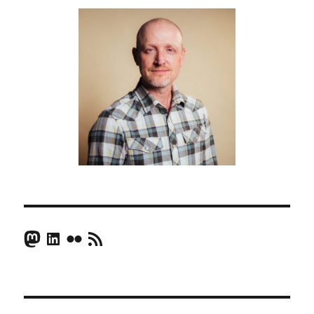
Mastodon
LinkedIn
Flickr
RSS Feed