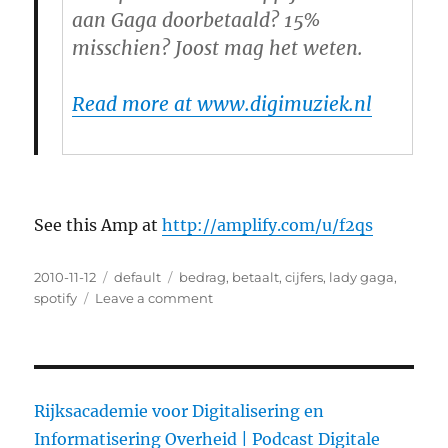
aan Gaga doorbetaald? 15%
misschien? Joost mag het weten.
Read more at www.digimuziek.nl
See this Amp at
http://amplify.com/u/f2qs
Posted
2010-11-12
Categories
default
Tags
bedrag
,
betaalt
,
cijfers
,
lady gaga
,
on
spotify
Leave a comment
on
Wat
betaalt
Spotify
uit?
Cijfers!
Rijksacademie voor Digitalisering en
Informatisering Overheid |
Podcast Digitale