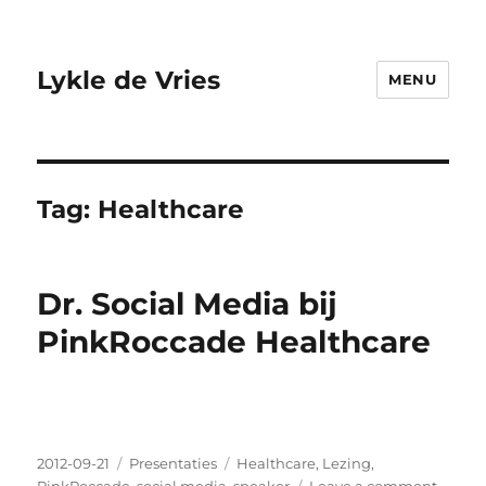
Lykle de Vries
MENU
Tag:
Healthcare
Dr. Social Media bij
PinkRoccade Healthcare
Posted
2012-09-21
Categories
Presentaties
Tags
Healthcare
,
Lezing
,