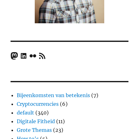
Mastodon
LinkedIn
Flickr
RSS Feed
Bijeenkomsten van betekenis
(7)
Cryptocurrencies
(6)
default
(340)
Digitale Fitheid
(11)
Grote Themas
(23)
How to's
(5)