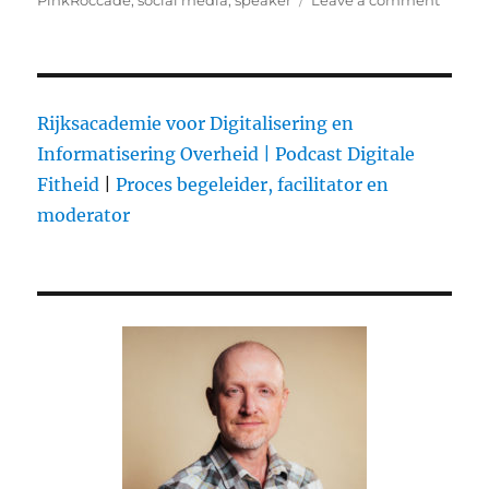
on
PinkRoccade
,
social media
,
speaker
Leave a comment
on
Dr.
Social
Media
bij
PinkR
Rijksacademie voor Digitalisering en
Health
Informatisering Overheid |
Podcast Digitale
Fitheid
|
Proces begeleider, facilitator en
moderator