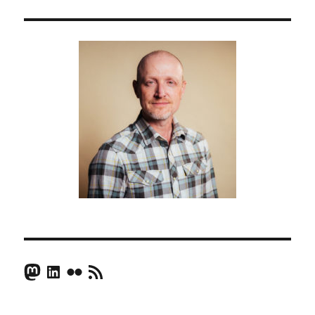
Mastodon
LinkedIn
Flickr
RSS Feed