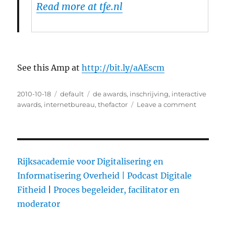
Read more at tfe.nl
See this Amp at
http://bit.ly/aAEscm
Posted
2010-10-18
Categories
default
Tags
de awards
,
inschrijving
,
interactive
on
awards
,
internetbureau
,
thefactor
Leave a comment
on
(Dutch)
Bands:
schrijf
je
in
Rijksacademie voor Digitalisering en
voor
Informatisering Overheid |
Podcast Digitale
de
Fitheid
|
Proces begeleider, facilitator en
Interacti
Awards
moderator