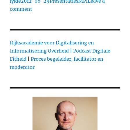
lykle
Posted
2012-06-29
Categories
Presentaties
Tags
MPI
Leave a
comment
on
on
Social
Media
voor
Congressen:
Rijksacademie voor Digitalisering en
hoe
Informatisering Overheid |
Podcast Digitale
pak
Fitheid
|
Proces begeleider, facilitator en
je
moderator
het
aan?