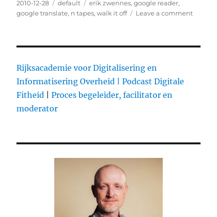
Posted
2010-12-28
Categories
default
Tags
erik zwennes
,
google reader
,
on
google translate
,
n tapes
,
walk it off
Leave a comment
on
Touché
Tapes
‘n
Tapes
bekeer
Rijksacademie voor Digitalisering en
haters
Informatisering Overheid |
Podcast Digitale
met
Fitheid
|
Proces begeleider, facilitator en
Google
Transla
moderator