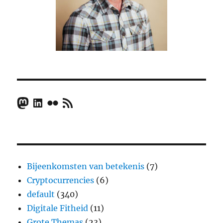
Mastodon
LinkedIn
Flickr
RSS Feed
Bijeenkomsten van betekenis
(7)
Cryptocurrencies
(6)
default
(340)
Digitale Fitheid
(11)
Grote Themas
(23)