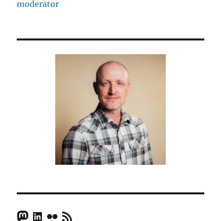
moderator
Mastodon
LinkedIn
Flickr
RSS Feed