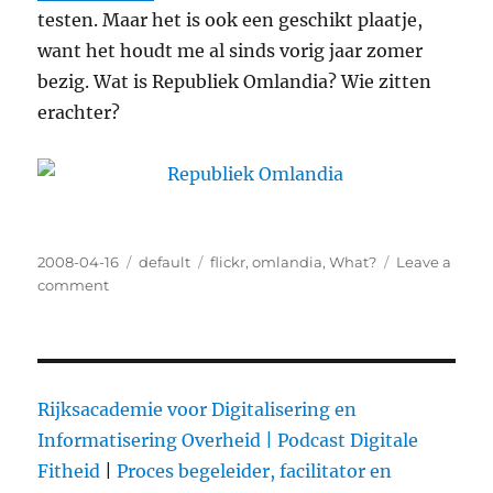
testen. Maar het is ook een geschikt plaatje,
want het houdt me al sinds vorig jaar zomer
bezig. Wat is Republiek Omlandia? Wie zitten
erachter?
Posted
2008-04-16
Categories
default
Tags
flickr
,
omlandia
,
What?
Leave a
on
comment
on
Republiek
Omlandia
Rijksacademie voor Digitalisering en
Informatisering Overheid |
Podcast Digitale
Fitheid
|
Proces begeleider, facilitator en