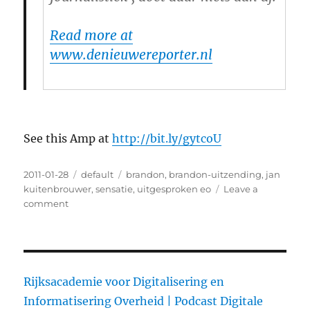
Read more at
www.denieuwereporter.nl
See this Amp at
http://bit.ly/gytcoU
Posted
2011-01-28
Categories
default
Tags
brandon
,
brandon-uitzending
,
jan
on
kuitenbrouwer
,
sensatie
,
uitgesproken eo
Leave a
comment
on
Brandon-
uitzending
was
geen
sensatie
Rijksacademie voor Digitalisering en
en
Informatisering Overheid |
Podcast Digitale
wel