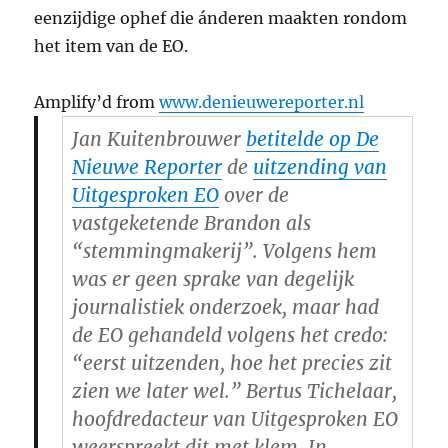
eenzijdige ophef die ánderen maakten rondom
het item van de EO.
Amplify’d from
www.denieuwereporter.nl
Jan Kuitenbrouwer
betitelde op De
Nieuwe Reporter
de
uitzending van
Uitgesproken EO
over de
vastgeketende Brandon als
“stemmingmakerij”. Volgens hem
was er geen sprake van degelijk
journalistiek onderzoek, maar had
de EO gehandeld volgens het credo:
“eerst uitzenden, hoe het precies zit
zien we later wel.” Bertus Tichelaar,
hoofdredacteur van Uitgesproken EO
weerspreekt dit met klem. In