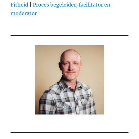
Fitheid
|
Proces begeleider, facilitator en
goed
uitgezocht
moderator
(Dutch)