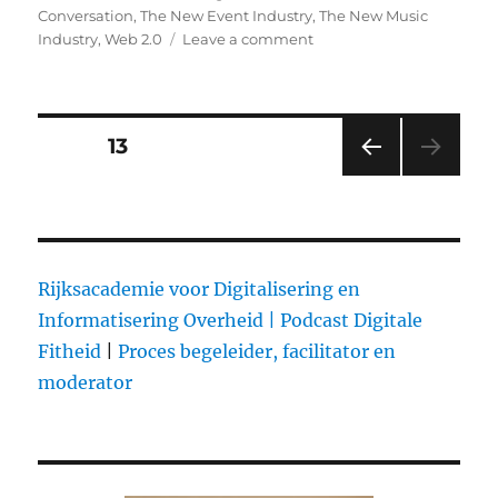
on
Conversation
,
The New Event Industry
,
The New Music
Industry
,
Web 2.0
Leave a comment
on
Web
2.0
Posts
PAGE
13
PRE
pagination
VIOU
S
PAG
E
Rijksacademie voor Digitalisering en
Informatisering Overheid |
Podcast Digitale
Fitheid
|
Proces begeleider, facilitator en
moderator