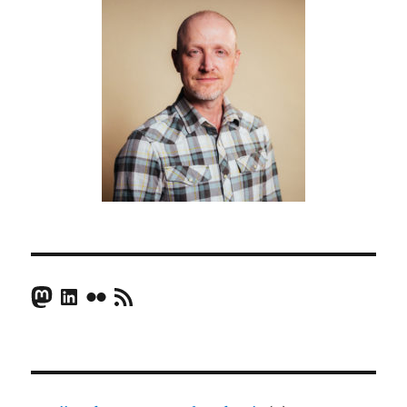
Mastodon
LinkedIn
Flickr
RSS Feed