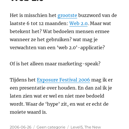
the
phrase:
Het is misschien het
grootste
buzzword van de
Tim
O’Reilly
laatste 6 tot 12 maanden:
Web 2.0
. Maar wat
betekent het? Wat bedoelen mensen ermee
wanneer ze het gebruiken? wat mag je
verwachten van een ‘web 2.0’-applicatie?
Of is het alleen maar marketing-speak?
Tijdens het
Exposure Festival 2006
mag ik er
een presentatie over houden. En dan zal ik je
laten zien wat er wel en niet mee bedoeld
wordt. Waar de ‘hype’ zit, en wat er echt de
moiete waard is.
Posted
2006-06-26
Categories
Geen categorie
Tags
Level5
,
The New