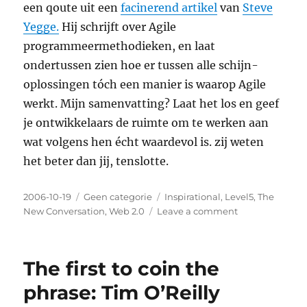
een qoute uit een
facinerend artikel
van
Steve
Yegge.
Hij schrijft over Agile
programmeermethodieken, en laat
ondertussen zien hoe er tussen alle schijn-
oplossingen tóch een manier is waarop Agile
werkt. Mijn samenvatting? Laat het los en geef
je ontwikkelaars de ruimte om te werken aan
wat volgens hen écht waardevol is. zij weten
het beter dan jij, tenslotte.
Posted
2006-10-19
Categories
Geen categorie
Tags
Inspirational
,
Level5
,
The
on
New Conversation
,
Web 2.0
Leave a comment
on
Hoe
het
werkt
The first to coin the
bij
Google…
phrase: Tim O’Reilly