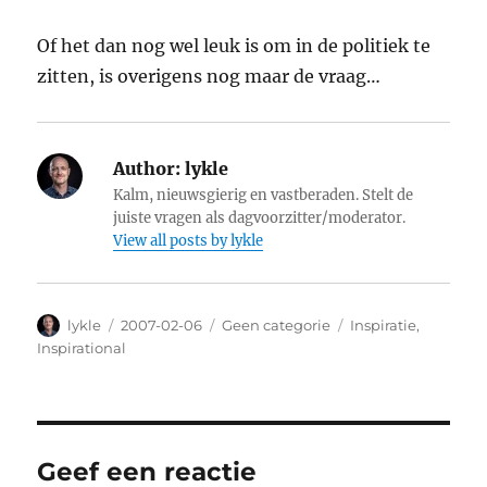
Of het dan nog wel leuk is om in de politiek te
zitten, is overigens nog maar de vraag…
Author:
lykle
Kalm, nieuwsgierig en vastberaden. Stelt de
juiste vragen als dagvoorzitter/moderator.
View all posts by lykle
Author
lykle
Posted
2007-02-06
Categories
Geen categorie
Tags
Inspiratie
,
on
Inspirational
Geef een reactie