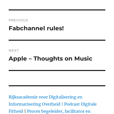
Post
PREVIOUS
navigation
Fabchannel rules!
Previous
post:
NEXT
Apple – Thoughts on Music
Next
post:
Rijksacademie voor Digitalisering en
Informatisering Overheid |
Podcast Digitale
Fitheid
|
Proces begeleider, facilitator en