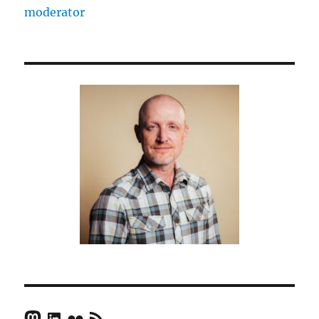
moderator
Mastodon
LinkedIn
Flickr
RSS Feed