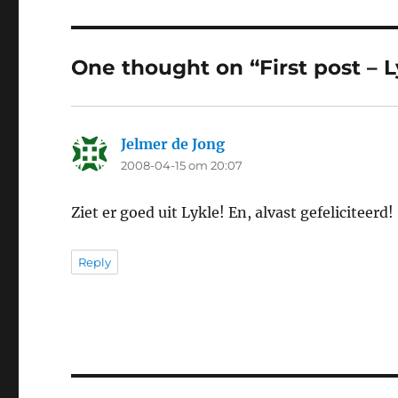
One thought on “First post – L
Jelmer de Jong
says:
2008-04-15 om 20:07
Ziet er goed uit Lykle! En, alvast gefeliciteerd!
Reply