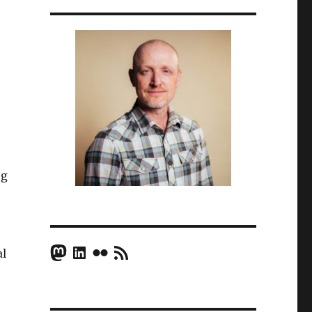
og
Mastodon
LinkedIn
Flickr
RSS Feed
al