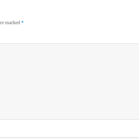
 are marked
*