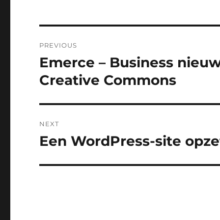
Post
PREVIOUS
navigation
Emerce – Business nieu
Previous
post:
Creative Commons
NEXT
Een WordPress-site opze
Next
post: