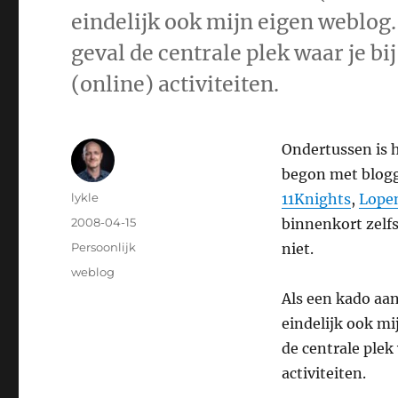
eindelijk ook mijn eigen weblog. 
geval de centrale plek waar je bi
(online) activiteiten.
Ondertussen is h
begon met blogge
Author
lykle
11Knights
,
Lope
Posted
2008-04-15
binnenkort zelfs
on
Categories
Persoonlijk
niet.
Tags
weblog
Als een kado aan
eindelijk ook mi
de centrale plek
activiteiten.