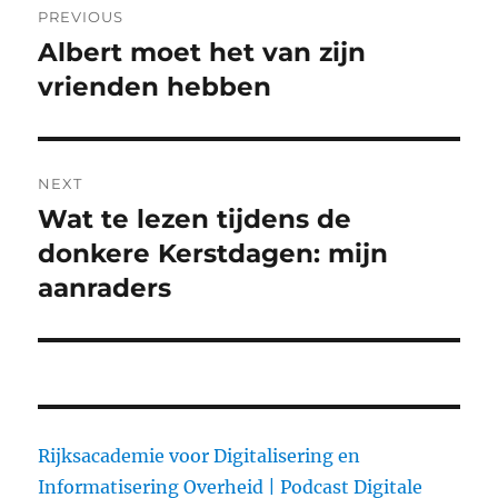
PREVIOUS
navigation
Albert moet het van zijn
Previous
vrienden hebben
post:
NEXT
Wat te lezen tijdens de
Next
donkere Kerstdagen: mijn
post:
aanraders
Rijksacademie voor Digitalisering en
Informatisering Overheid |
Podcast Digitale