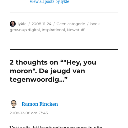
View all posts by lykle
Author
lykle
Posted
2008-11-24
Categories
Geen categorie
Tags
boek
,
on
grownup digital
,
Inspirational
,
New stuff
2 thoughts on “"Hey, you
moron". De jeugd van
tegenwoordig…”
Ramon Fincken
says:
2008-12-08 om 23:45