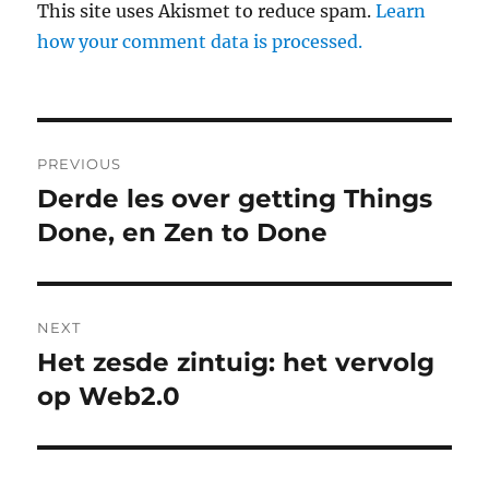
This site uses Akismet to reduce spam.
Learn
how your comment data is processed.
Post
PREVIOUS
navigation
Derde les over getting Things
Previous
Done, en Zen to Done
post:
NEXT
Het zesde zintuig: het vervolg
Next
op Web2.0
post: