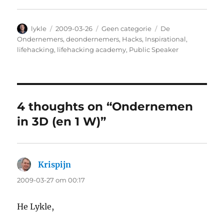
Author
lykle
Posted
2009-03-26
Categories
Geen categorie
Tags
De
on
Ondernemers
,
deondernemers
,
Hacks
,
Inspirational
,
lifehacking
,
lifehacking academy
,
Public Speaker
4 thoughts on “Ondernemen
in 3D (en 1 W)”
Krispijn
says:
2009-03-27 om 00:17
He Lykle,