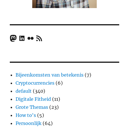
Mastodon
LinkedIn
Flickr
RSS Feed
Bijeenkomsten van betekenis
(7)
Cryptocurrencies
(6)
default
(340)
Digitale Fitheid
(11)
Grote Themas
(23)
How to's
(5)
Persoonlijk
(64)