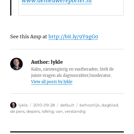
www.denieuwereporter.nl
See this Amp at
http://bit.ly/9Y9gG0
Author:
lykle
Kalm, nieuwsgierig en vastberaden. Stelt de
juiste vragen als dagvoorzitter/moderator.
View all posts by lykle
Author
lykle
Posted
2010-09-28
Categories
default
Tags
behoorlijk
,
dagblad
,
on
de pers
,
depers
,
rafelig
,
van
,
verstandig