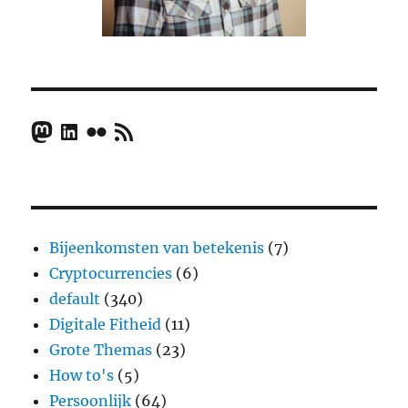
Mastodon
LinkedIn
Flickr
RSS Feed
Bijeenkomsten van betekenis
(7)
Cryptocurrencies
(6)
default
(340)
Digitale Fitheid
(11)
Grote Themas
(23)
How to's
(5)
Persoonlijk
(64)