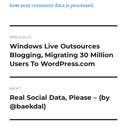
how your comment data is processed.
Post
PREVIOUS
navigation
Windows Live Outsources
Previous
Blogging, Migrating 30 Million
post:
Users To WordPress.com
NEXT
Real Social Data, Please – (by
Next
@baekdal)
post: