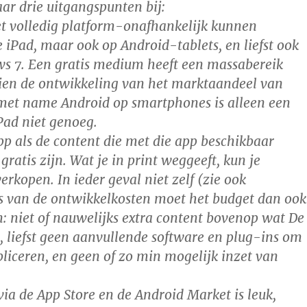
r drie uitgangspunten bij:
et volledig platform-onafhankelijk kunnen
 iPad, maar ook op Android-tablets, en liefst ook
s 7. Een gratis medium heeft een massabereik
zien de ontwikkeling van het marktaandeel van
 met name Android op smartphones is alleen een
Pad niet genoeg.
pp als de content die met die app beschikbaar
ratis zijn. Wat je in print weggeeft, kun je
verkopen. In ieder geval niet zelf (zie ook
s van de ontwikkelkosten moet het budget dan ook
: niet of nauwelijks extra content bovenop wat De
, liefst geen aanvullende software en plug-ins om
liceren, en geen of zo min mogelijk inzet van
 via de App Store en de Android Market is leuk,