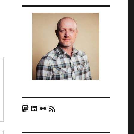
Mastodon
LinkedIn
Flickr
RSS Feed