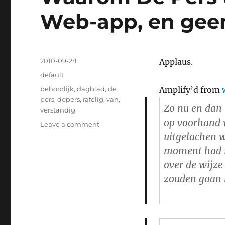
Web-app, en gee
Posted
2010-09-28
Applaus.
on
Categories
default
Tags
behoorlijk
,
dagblad
,
de
Amplify’d from
pers
,
depers
,
rafelig
,
van
,
Zo nu en dan 
verstandig
op voorhand 
Leave a comment
on
Waarom
uitgelachen 
De
moment had i
Pers
over de wijze
uitkomt
met
zouden gaan 
een
Web-
app,
en