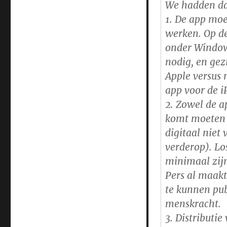
We hadden daa
geen
iPhone/iPad
1. De app mo
App
werken. Op de
onder Window
nodig, en ge
Apple versus
app voor de i
2. Zowel de a
komt moeten g
digitaal niet 
verderop). Lo
minimaal zijn
Pers al maakt
te kunnen pub
menskracht.
3. Distributie