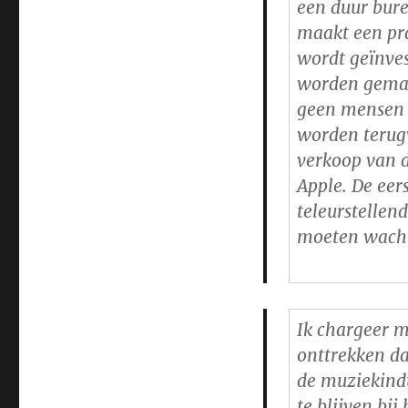
een duur bure
maakt een prac
wordt geïnves
worden gemaa
geen mensen 
worden terugv
verkoop van d
Apple. De eer
teleurstellen
moeten wach
Ik chargeer m
onttrekken da
de muziekindu
te blijven bi