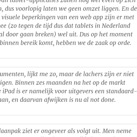
van tablet-applicaties zullen nog wel even op zich
, dus voorlopig laten we geen omzet liggen. En d
 visuele beperkingen van een web app zijn er met
ee (zo tegen de tijd dus dat tablets in Nederland
al door gaan breken) wel uit. Dus op het moment
binnen bereik komt, hebben we de zaak op orde.
umenten, lijkt me zo, maar de lachers zijn er niet
uigen. Binnen zes maanden na het op de markt
iPad is er namelijk voor uitgevers een standaard
an, en daarvan afwijken is nu al not done.
aanpak ziet er ongeveer als volgt uit. Men neme