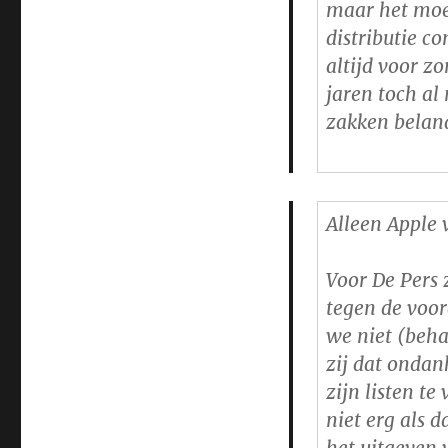
maar het moet
distributie co
altijd voor z
jaren toch al 
zakken belan
Alleen Apple 
Voor De Pers 
tegen de voo
we niet (beha
zij dat ondan
zijn listen t
niet erg als 