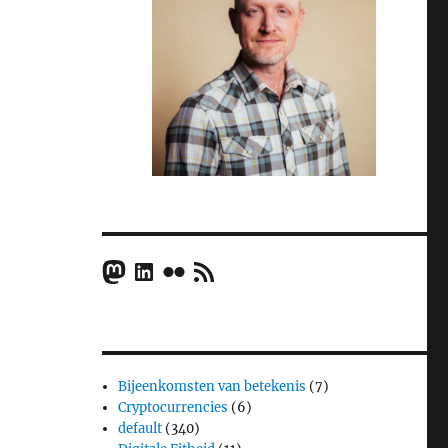
Mastodon
LinkedIn
Flickr
RSS Feed
Bijeenkomsten van betekenis
(7)
Cryptocurrencies
(6)
default
(340)