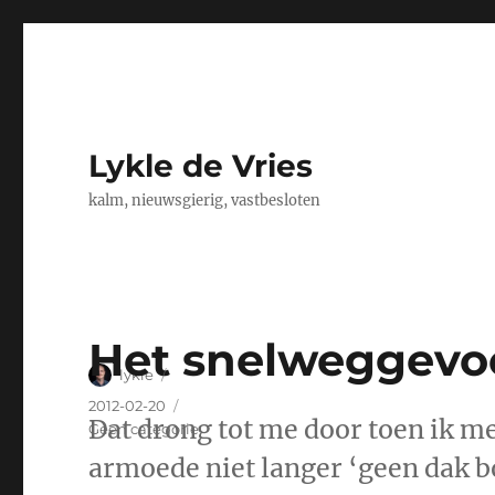
Lykle de Vries
kalm, nieuwsgierig, vastbesloten
Het snelweggevoel
Author
lykle
Posted
2012-02-20
Dat drong tot me door toen ik me
on
Categories
Geen categorie
armoede niet langer ‘geen dak b