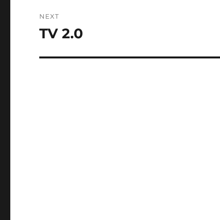
NEXT
TV 2.0
Next
post: