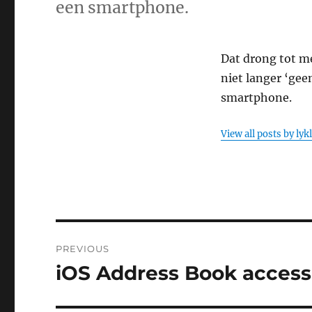
een smartphone.
Dat drong tot me
niet langer ‘gee
smartphone.
View all posts by lyk
Post
PREVIOUS
navigation
iOS Address Book access
Previous
post: