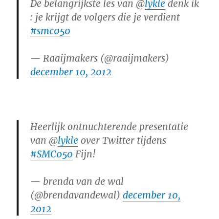
De belangrijkste les van @
lykle
denk ik
: je krijgt de volgers die je verdient
#smc050
— Raaijmakers (@raaijmakers)
december 10, 2012
Heerlijk ontnuchterende presentatie
van @
lykle
over Twitter tijdens
#SMC050
Fijn!
— brenda van de wal
(@brendavandewal)
december 10,
2012