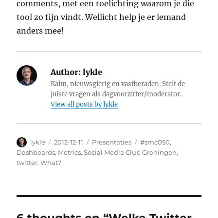
comments, met een toelichting waarom je die
tool zo fijn vindt. Wellicht help je er iemand
anders mee!
Author:
lykle
Kalm, nieuwsgierig en vastberaden. Stelt de
juiste vragen als dagvoorzitter/moderator.
View all posts by lykle
Author
lykle
Posted
2012-12-11
Categories
Presentaties
Tags
#smc050
,
on
Dashboards
,
Metrics
,
Social Media Club Groningen
,
twitter
,
What?