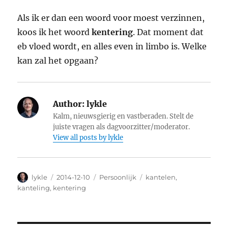
Als ik er dan een woord voor moest verzinnen,
koos ik het woord
kentering
. Dat moment dat
eb vloed wordt, en alles even in limbo is. Welke
kan zal het opgaan?
Author:
lykle
Kalm, nieuwsgierig en vastberaden. Stelt de
juiste vragen als dagvoorzitter/moderator.
View all posts by lykle
Author
lykle
Posted
2014-12-10
Categories
Persoonlijk
Tags
kantelen
,
on
kanteling
,
kentering