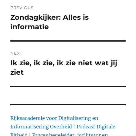
Post
PREVIOUS
navigation
Zondagkijker: Alles is
Previous
informatie
post:
NEXT
Ik zie, ik zie, ik zie niet wat jij
Next
ziet
post:
Rijksacademie voor Digitalisering en
Informatisering Overheid |
Podcast Digitale
Fitheid
|
Proces begeleider, facilitator en