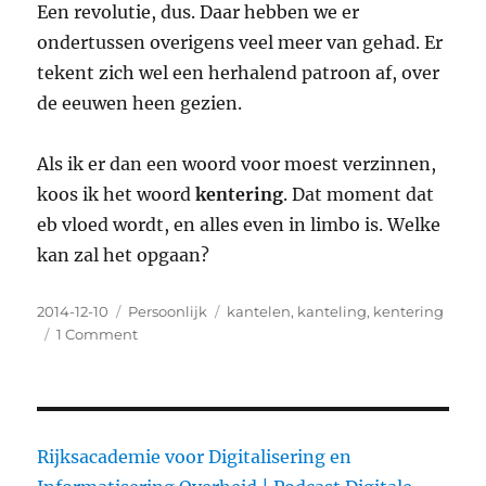
Een revolutie, dus. Daar hebben we er
ondertussen overigens veel meer van gehad. Er
tekent zich wel een herhalend patroon af, over
de eeuwen heen gezien.
Als ik er dan een woord voor moest verzinnen,
koos ik het woord
kentering
. Dat moment dat
eb vloed wordt, en alles even in limbo is. Welke
kan zal het opgaan?
Posted
2014-12-10
Categories
Persoonlijk
Tags
kantelen
,
kanteling
,
kentering
on
1 Comment
on
Van
kantelen
krijg
ik
jeuk,
Rijksacademie voor Digitalisering en
maar…