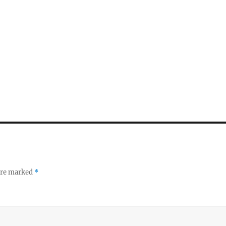
 are marked
*