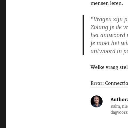
mensen leren.
“Vragen zijn p
Zolang je de v
het antwoord ra
je moet het wi
antwoord in pa
Welke vraag stel 
Error: Connecti
Author
Kalm, nie
dagvoorz