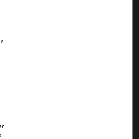
oe
ar
s