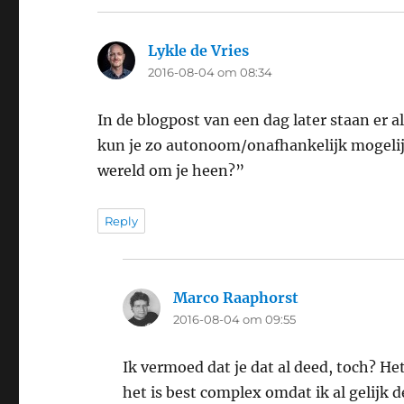
Lykle de Vries
says:
2016-08-04 om 08:34
In de blogpost van een dag later staan er 
kun je zo autonoom/onafhankelijk mogelijk
wereld om je heen?”
Reply
Marco Raaphorst
says:
2016-08-04 om 09:55
Ik vermoed dat je dat al deed, toch? H
het is best complex omdat ik al gelijk 