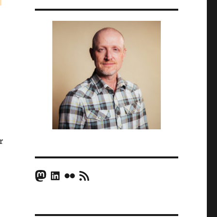
r
Mastodon
LinkedIn
Flickr
RSS Feed