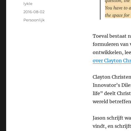
Author
lykle
Posted
2016-08-02
on
Categories
Persoonlijk
Toeval bestaat n
formuleren van 
ontwikkelen, le
over Clayton Ch
Clayton Christen
Innovator’s Dil
life” deelt Chri
wereld betreffen
Jason schrijft w
vindt, en schrijf