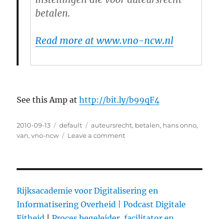
betalen.
Read more at www.vno-ncw.nl
See this Amp at
http://bit.ly/b99qF4
Posted
2010-09-13
Categories
default
Tags
auteursrecht
,
betalen
,
hans onno
,
on
van
,
vno-ncw
Leave a comment
on
VNO-
NCW:
Het
auteursrecht
is
Rijksacademie voor Digitalisering en
niet
Informatisering Overheid |
Podcast Digitale
meer
Fitheid
|
Proces begeleider, facilitator en
van