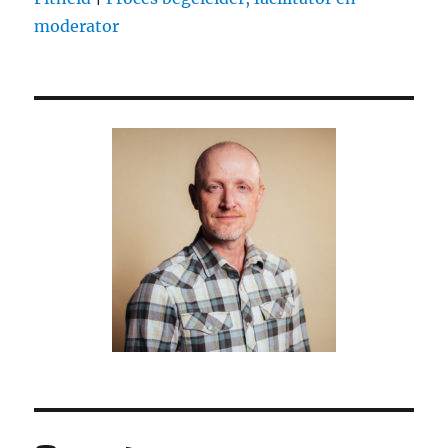
deze
moderator
tijd