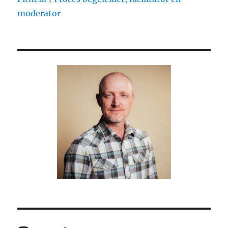
deze
moderator
tijd