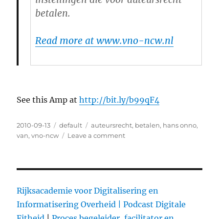
betalen.
Read more at www.vno-ncw.nl
See this Amp at
http://bit.ly/b99qF4
Posted
2010-09-13
Categories
default
Tags
auteursrecht
,
betalen
,
hans onno
,
on
van
,
vno-ncw
Leave a comment
on
VNO-
NCW:
Het
auteursrecht
is
Rijksacademie voor Digitalisering en
niet
Informatisering Overheid |
Podcast Digitale
meer
Fitheid
|
Proces begeleider, facilitator en
van