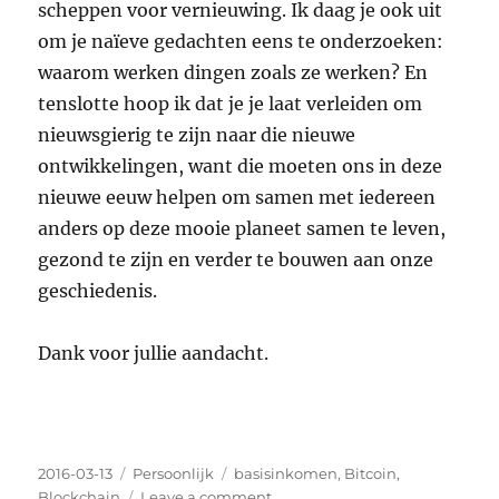
scheppen voor vernieuwing. Ik daag je ook uit
om je naïeve gedachten eens te onderzoeken:
waarom werken dingen zoals ze werken? En
tenslotte hoop ik dat je je laat verleiden om
nieuwsgierig te zijn naar die nieuwe
ontwikkelingen, want die moeten ons in deze
nieuwe eeuw helpen om samen met iedereen
anders op deze mooie planeet samen te leven,
gezond te zijn en verder te bouwen aan onze
geschiedenis.
Dank voor jullie aandacht.
Posted
2016-03-13
Categories
Persoonlijk
Tags
basisinkomen
,
Bitcoin
,
on
Blockchain
Leave a comment
on