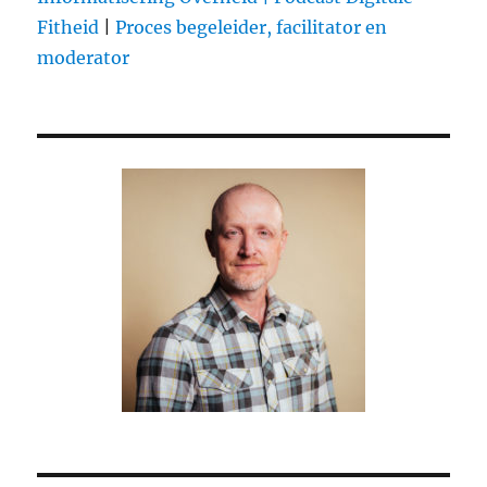
keer
Fitheid
|
Proces begeleider, facilitator en
bekeken
moderator