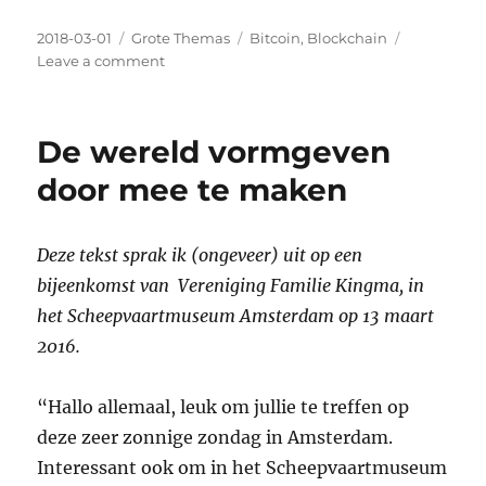
Posted
2018-03-01
Categories
Grote Themas
Tags
Bitcoin
,
Blockchain
on
Leave a comment
on
De
Bitcoin
Evangelist
De wereld vormgeven
wordt
Blockchain
door mee te maken
Realist
Deze tekst sprak ik (ongeveer) uit op een
bijeenkomst van Vereniging Familie Kingma, in
het Scheepvaartmuseum Amsterdam op 13 maart
2016.
“Hallo allemaal, leuk om jullie te treffen op
deze zeer zonnige zondag in Amsterdam.
Interessant ook om in het Scheepvaartmuseum