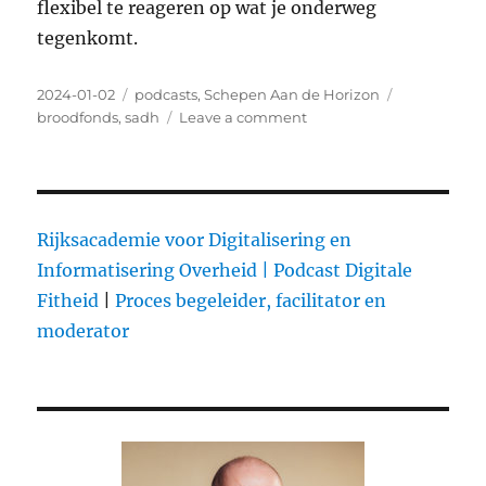
flexibel te reageren op wat je onderweg
tegenkomt.
Posted
2024-01-02
Categories
podcasts
,
Schepen Aan de Horizon
Tags
on
broodfonds
,
sadh
Leave a comment
on
Schepen
Aan
de
Horizon
–
Rijksacademie voor Digitalisering en
Aflevering
Informatisering Overheid |
Podcast Digitale
1
Fitheid
|
Proces begeleider, facilitator en
moderator