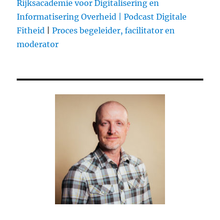
Rijksacademie voor Digitalisering en
het
Informatisering Overheid |
Podcast Digitale
verhaal
Fitheid
|
Proces begeleider, facilitator en
(Dutch)
moderator