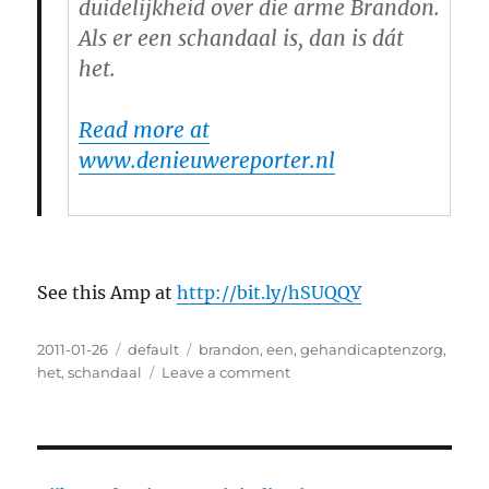
duidelijkheid over die arme Brandon.
Als er een schandaal is, dan is dát
het.
Read more at
www.denieuwereporter.nl
See this Amp at
http://bit.ly/hSUQQY
Posted
2011-01-26
Categories
default
Tags
brandon
,
een
,
gehandicaptenzorg
,
on
het
,
schandaal
Leave a comment
on
Brandon:
wel
een
‘schandaal’,
niet