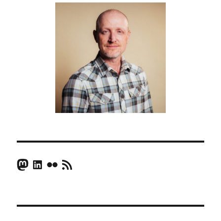
Mastodon
LinkedIn
Flickr
RSS Feed