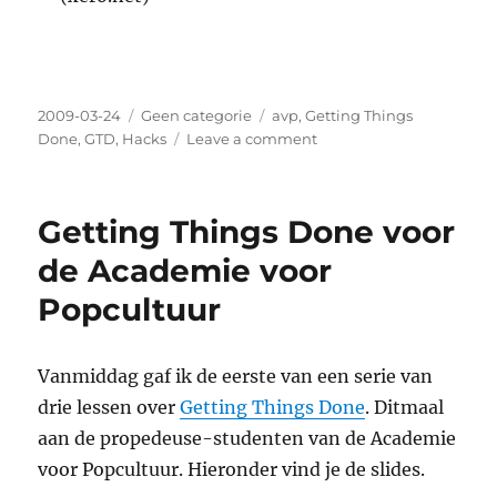
Posted
2009-03-24
Categories
Geen categorie
Tags
avp
,
Getting Things
on
Done
,
GTD
,
Hacks
Leave a comment
on
Derde
les
over
Getting Things Done voor
getting
Things
de Academie voor
Done,
Popcultuur
en
Zen
to
Done
Vanmiddag gaf ik de eerste van een serie van
drie lessen over
Getting Things Done
. Ditmaal
aan de propedeuse-studenten van de Academie
voor Popcultuur. Hieronder vind je de slides.