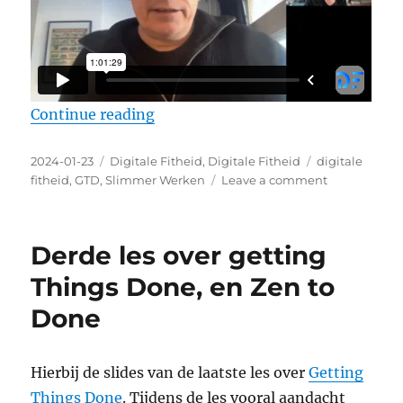
Continue reading
“Arjan Broere:”Ik zie dat kennisw
Posted
2024-01-23
Categories
Digitale Fitheid
,
Digitale Fitheid
Tags
digitale
on
fitheid
,
GTD
,
Slimmer Werken
Leave a comment
on
Arjan
Broere:”Ik
zie
Derde les over getting
dat
kenniswerke
Things Done, en Zen to
geen
Done
afspraken
maken
en
niet
Hierbij de slides van de laatste les over
Getting
normatief
Things Done
. Tijdens de les vooral aandacht