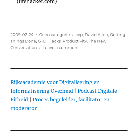
(lifehacker.com)
Posted
2009-02-24
Categories
Geen categorie
Tags
avp
,
David Allen
,
Getting
on
Things Done
,
GTD
,
Hacks
,
Productivity
,
The New
Conversation
Leave a comment
on
Getting
Things
Done
voor
de
Rijksacademie voor Digitalisering en
Academie
Informatisering Overheid |
Podcast Digitale
voor
Fitheid
|
Proces begeleider, facilitator en
Popcultuur
moderator