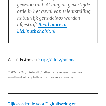
gewoon niet. Al mag de gevestigde
orde in het geval van teleurstelling
natuurlijk genadeloos worden
afgestraft.
Read more at
kickingthehabit.nl
See this Amp at
http://bit.ly/hul0uc
Posted
2010-11-24
Categories
default
Tags
alternatieve
,
een
,
muziek
,
on
onafhankelijk
,
platform
Leave a comment
on
Kicking
The
Habit
kicks
off
Rijksacademie voor Digitalisering en