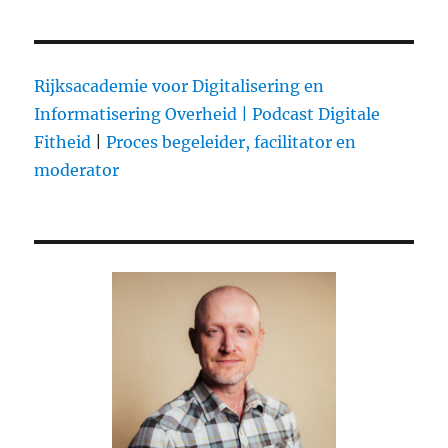
Verschillen
tussen
mobiele
telefoonbezitters:
Rijksacademie voor Digitalisering en
jeugd
Informatisering Overheid |
Podcast Digitale
gebruikt
Fitheid
|
Proces begeleider, facilitator en
bij
voorkeur
moderator
Samsung