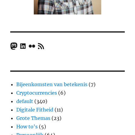
Mastodon
LinkedIn
Flickr
RSS Feed
Bijeenkomsten van betekenis
(7)
Cryptocurrencies
(6)
default
(340)
Digitale Fitheid
(11)
Grote Themas
(23)
How to's
(5)