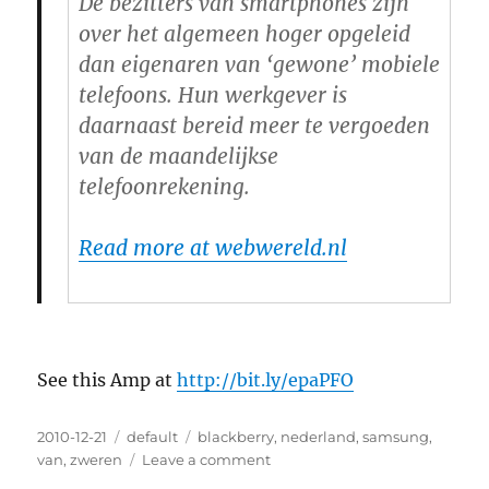
De bezitters van smartphones zijn
over het algemeen hoger opgeleid
dan eigenaren van ‘gewone’ mobiele
telefoons. Hun werkgever is
daarnaast bereid meer te vergoeden
van de maandelijkse
telefoonrekening.
Read more at webwereld.nl
See this Amp at
http://bit.ly/epaPFO
Posted
2010-12-21
Categories
default
Tags
blackberry
,
nederland
,
samsung
,
on
van
,
zweren
Leave a comment
on
(Dutch)