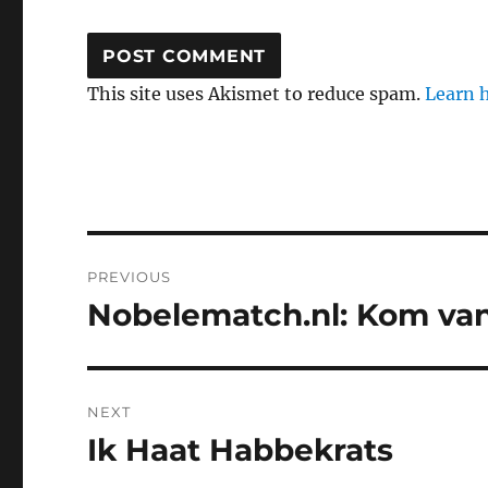
This site uses Akismet to reduce spam.
Learn 
Post
PREVIOUS
navigation
Nobelematch.nl: Kom van 
Previous
post:
NEXT
Ik Haat Habbekrats
Next
post: