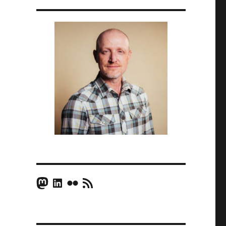
Mastodon
LinkedIn
Flickr
RSS Feed