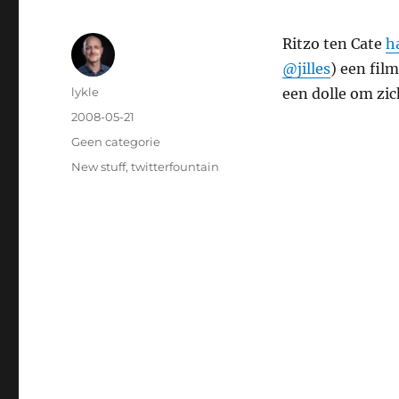
Ritzo ten Cate
h
@jilles
) een fil
Author
lykle
een dolle om zi
Posted
2008-05-21
on
Categories
Geen categorie
Tags
New stuff
,
twitterfountain