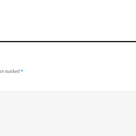
 are marked
*