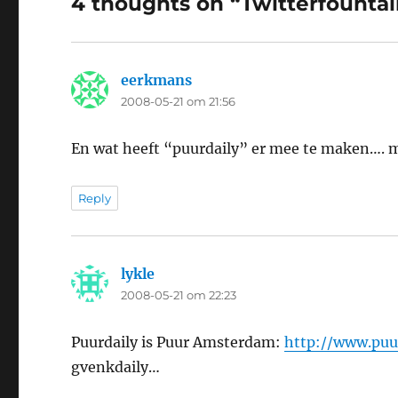
4 thoughts on “Twitterfounta
eerkmans
says:
2008-05-21 om 21:56
En wat heeft “puurdaily” er mee te maken…. m
Reply
lykle
says:
2008-05-21 om 22:23
Puurdaily is Puur Amsterdam:
http://www.puu
gvenkdaily…