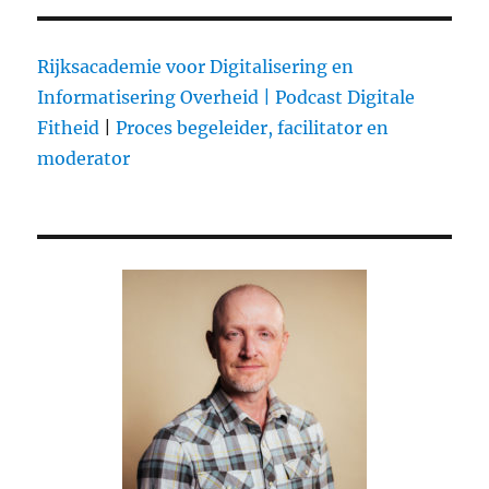
publicaties
–
‘Het
Rijksacademie voor Digitalisering en
Monster
Informatisering Overheid |
Podcast Digitale
Van
Fitheid
|
Proces begeleider, facilitator en
Riga’
kopt
moderator
De
Telegraaf
–
mag
dat?