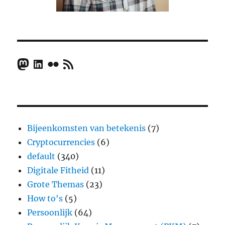
Mastodon
LinkedIn
Flickr
RSS Feed
Bijeenkomsten van betekenis
(7)
Cryptocurrencies
(6)
default
(340)
Digitale Fitheid
(11)
Grote Themas
(23)
How to's
(5)
Persoonlijk
(64)