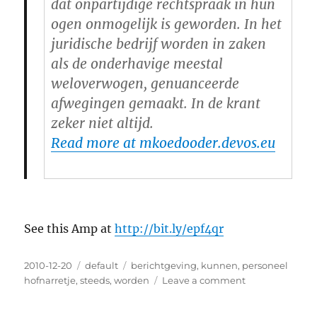
dat onpartijdige rechtspraak in hun
ogen onmogelijk is geworden. In het
juridische bedrijf worden in zaken
als de onderhavige meestal
weloverwogen, genuanceerde
afwegingen gemaakt. In de krant
zeker niet altijd.
Read more at mkoedooder.devos.eu
See this Amp at
http://bit.ly/epf4qr
Posted
2010-12-20
Categories
default
Tags
berichtgeving
,
kunnen
,
personeel
on
hofnarretje
,
steeds
,
worden
Leave a comment
on
(Dutch)
Onrechtmatig