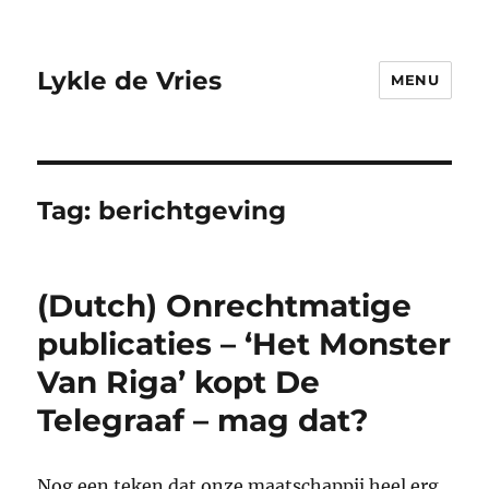
Lykle de Vries
MENU
Tag:
berichtgeving
(Dutch) Onrechtmatige
publicaties – ‘Het Monster
Van Riga’ kopt De
Telegraaf – mag dat?
Nog een teken dat onze maatschappij heel erg