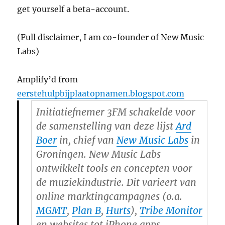
get yourself a beta-account.
(Full disclaimer, I am co-founder of New Music
Labs)
Amplify’d from
eerstehulpbijplaatopnamen.blogspot.com
Initiatiefnemer 3FM schakelde voor
de samenstelling van deze lijst
Ard
Boer
in,
chief
van
New Music Labs
in
Groningen. New Music Labs
ontwikkelt
tools
en concepten voor
de muziekindustrie. Dit varieert van
online marktingcampagnes (o.a.
MGMT
,
Plan B
,
Hurts
),
Tribe Monitor
en websites tot iPhone apps.