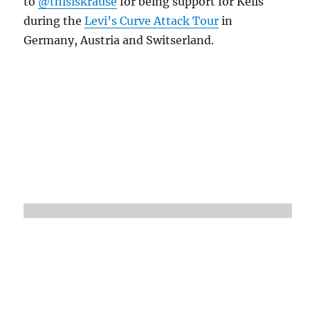
to
@thisiskrause
for being support for Kelis
during the
Levi’s Curve Attack Tour
in
Germany, Austria and Switserland.