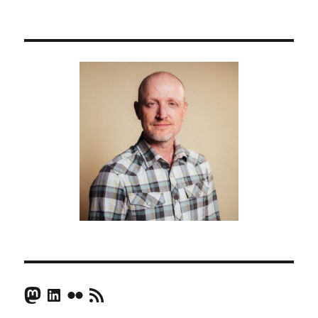
Mastodon
LinkedIn
Flickr
RSS Feed