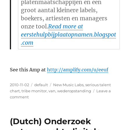
platenmaatschappijen en een
groot aantal kleinere labels,
boekers, artiesten en managers
onze tool.
Read more at
eerstehulpbijplaatopnamen.blogspot
.com
See this Amp at
http://amplify.com/u/eeuf
Posted
2010-11-02
Categories
default
Tags
New Music Labs
,
serious talent
on
chart
,
tribe monitor
,
van
,
wederopstanding
Leave a
comment
on
Dutch
national
radio
(Dutch) Onderzoek
uses
Tribemonitor