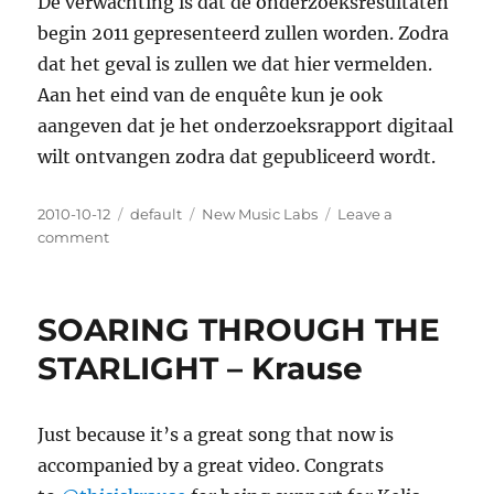
De verwachting is dat de onderzoeksresultaten
begin 2011 gepresenteerd zullen worden. Zodra
dat het geval is zullen we dat hier vermelden.
Aan het eind van de enquête kun je ook
aangeven dat je het onderzoeksrapport digitaal
wilt ontvangen zodra dat gepubliceerd wordt.
Posted
2010-10-12
Categories
default
Tags
New Music Labs
Leave a
on
comment
on
(Dutch)
Onderzoek
auteursrecht,
SOARING THROUGH THE
digitale
distributie
STARLIGHT – Krause
en
creatie
Just because it’s a great song that now is
accompanied by a great video. Congrats