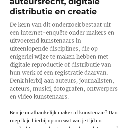
auteursrecht, digitale
to
distributie en creatie
create
a
Social
De kern van dit onderzoek bestaat uit
Media
een internet-enquête onder makers en
Chart
uitvoerend kunstenaars in
uiteenlopende disciplines, die op
enigerlei wijze te maken hebben met
digitale reproductie of distributie van
hun werk of een registratie daarvan.
Denk hierbij aan auteurs, journalisten,
acteurs, musici, fotografen, ontwerpers
en video kunstenaars.
Ben je onafhankelijk maker of kunstenaar? Dan
roep ik je hierbij op om wat van je tijd en