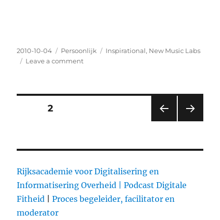
Posted
2010-10-04
Categories
Persoonlijk
Tags
Inspirational
,
New Music Labs
on
Leave a comment
on
SOARING
THROUGH
THE
STARLIGHT
Posts
PAGE
2
–
Krause
PRE
NEXT
pagination
VIOU
PAG
S
E
PAG
E
Rijksacademie voor Digitalisering en
Informatisering Overheid |
Podcast Digitale
Fitheid
|
Proces begeleider, facilitator en
moderator