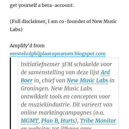
get yourself a beta-account.
(Full disclaimer, I am co-founder of New Music
Labs)
Amplify’d from
eerstehulpbijplaatopnamen.blogspot.com
Initiatiefnemer 3FM schakelde voor
de samenstelling van deze lijst
Ard
Boer
in,
chief
van
New Music Labs
in
Groningen. New Music Labs
ontwikkelt
tools
en concepten voor
de muziekindustrie. Dit varieert van
online marktingcampagnes (o.a.
MGMT
,
Plan B
,
Hurts
),
Tribe Monitor
en websites tot iPhone apps.