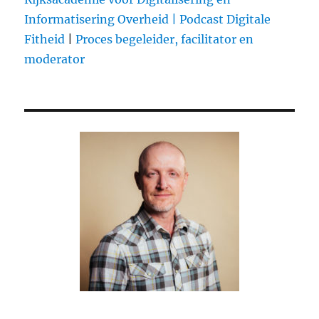
to
Informatisering Overheid |
Podcast Digitale
create
Fitheid
|
Proces begeleider, facilitator en
a
Social
moderator
Media
Chart