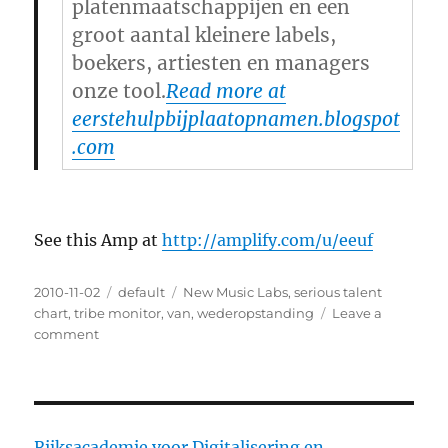
platenmaatschappijen en een
groot aantal kleinere labels,
boekers, artiesten en managers
onze tool.
Read more at
eerstehulpbijplaatopnamen.blogspot
.com
See this Amp at
http://amplify.com/u/eeuf
Posted
2010-11-02
Categories
default
Tags
New Music Labs
,
serious talent
on
chart
,
tribe monitor
,
van
,
wederopstanding
Leave a
comment
on
Dutch
national
radio
uses
Tribemonitor
Rijksacademie voor Digitalisering en