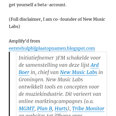
get yourself a beta-account.
(Full disclaimer, I am co-founder of New Music
Labs)
Amplify’d from
eerstehulpbijplaatopnamen.blogspot.com
Initiatiefnemer 3FM schakelde voor
de samenstelling van deze lijst
Ard
Boer
in,
chief
van
New Music Labs
in
Groningen. New Music Labs
ontwikkelt
tools
en concepten voor
de muziekindustrie. Dit varieert van
online marktingcampagnes (o.a.
MGMT
,
Plan B
,
Hurts
),
Tribe Monitor
en websites tot iPhone apps.