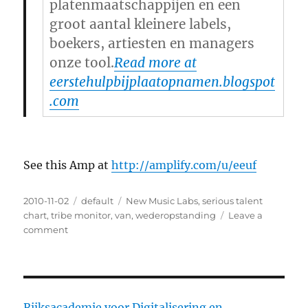
platenmaatschappijen en een
groot aantal kleinere labels,
boekers, artiesten en managers
onze tool.
Read more at
eerstehulpbijplaatopnamen.blogspot
.com
See this Amp at
http://amplify.com/u/eeuf
Posted
2010-11-02
Categories
default
Tags
New Music Labs
,
serious talent
on
chart
,
tribe monitor
,
van
,
wederopstanding
Leave a
comment
on
Dutch
national
radio
uses
Tribemonitor
Rijksacademie voor Digitalisering en