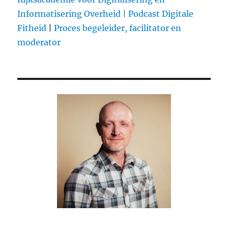
to
Informatisering Overheid |
Podcast Digitale
create
Fitheid
|
Proces begeleider, facilitator en
a
Social
moderator
Media
Chart