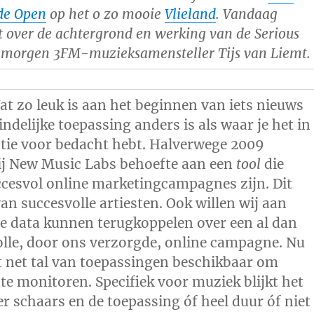
de Open
op het o zo mooie
Vlieland
. Vandaag
at over de achtergrond en werking van de Serious
, morgen 3FM-muzieksamensteller Tijs van Liemt.
t zo leuk is aan het beginnen van iets nieuws
eindelijke toepassing anders is als waar je het in
ntie voor bedacht hebt. Halverwege 2009
j New Music Labs behoefte aan een
tool
die
cesvol online marketingcampagnes zijn. Dit
an succesvolle artiesten. Ook willen wij aan
e data kunnen terugkoppelen over een al dan
olle, door ons verzorgde, online campagne. Nu
et net tal van toepassingen beschikbaar om
 te monitoren. Specifiek voor muziek blijkt het
r schaars en de toepassing óf heel duur óf niet