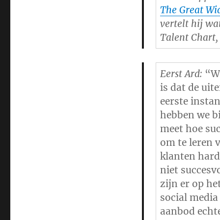
Media
The Great Wi
Chart
vertelt hij w
Talent Chart
Eerst Ard:
“Wa
is dat de uit
eerste insta
hebben we bi
meet hoe suc
om te leren v
klanten hard
niet succesv
zijn er op h
social media
aanbod echte