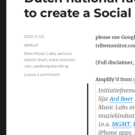
to create a Socia
Posted
2010-11-02
please use Google
on
Categories
default
tribemonitor.co
Tags
New Music Labs
,
serious
talent chart
,
tribe monitor
,
(Full disclaimer
van
,
wederopstanding
Leave a comment
on
Amplify’d from
Dutch
national
Initiatiefnem
radio
lijst
Ard Boer
uses
Tribemonitor
Music Labs o
to
muziekindust
create
(o.a.
MGMT
,
a
Social
iPhone apps.