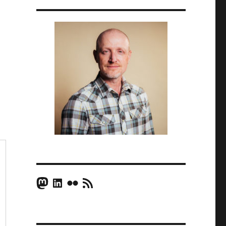
Mastodon
LinkedIn
Flickr
RSS Feed