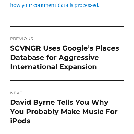
how your comment data is processed.
Post
PREVIOUS
navigation
SCVNGR Uses Google’s Places
Previous
Database for Aggressive
post:
International Expansion
NEXT
David Byrne Tells You Why
Next
You Probably Make Music For
post:
iPods