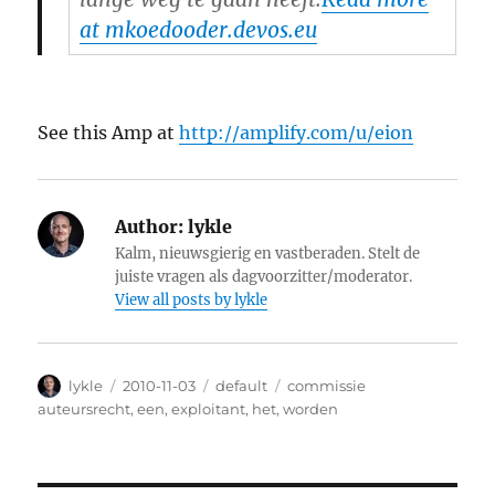
at mkoedooder.devos.eu
See this Amp at
http://amplify.com/u/eion
Author:
lykle
Kalm, nieuwsgierig en vastberaden. Stelt de
juiste vragen als dagvoorzitter/moderator.
View all posts by lykle
Author
lykle
Posted
2010-11-03
Categories
default
Tags
commissie
on
auteursrecht
,
een
,
exploitant
,
het
,
worden