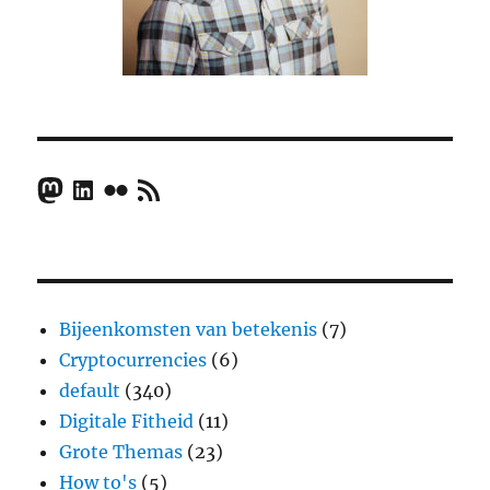
Mastodon
LinkedIn
Flickr
RSS Feed
Bijeenkomsten van betekenis
(7)
Cryptocurrencies
(6)
default
(340)
Digitale Fitheid
(11)
Grote Themas
(23)
How to's
(5)